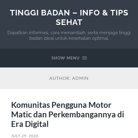
TINGGI BADAN – INFO & TIPS
SEHAT
Dapatkan informasi, cara menambah, serta menjaga tinggi
badan ideal untuk kesehatan optimal.
SHOW MENU
AUTHOR:
ADMIN
Komunitas Pengguna Motor
Matic dan Perkembangannya di
Era Digital
JULY 29, 2026