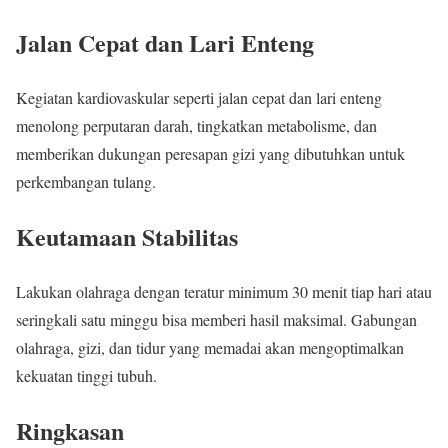
Jalan Cepat dan Lari Enteng
Kegiatan kardiovaskular seperti jalan cepat dan lari enteng
menolong perputaran darah, tingkatkan metabolisme, dan
memberikan dukungan peresapan gizi yang dibutuhkan untuk
perkembangan tulang.
Keutamaan Stabilitas
Lakukan olahraga dengan teratur minimum 30 menit tiap hari atau
seringkali satu minggu bisa memberi hasil maksimal. Gabungan
olahraga, gizi, dan tidur yang memadai akan mengoptimalkan
kekuatan tinggi tubuh.
Ringkasan