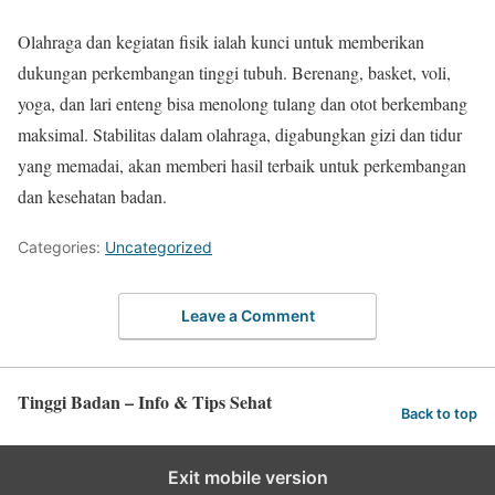
Olahraga dan kegiatan fisik ialah kunci untuk memberikan
dukungan perkembangan tinggi tubuh. Berenang, basket, voli,
yoga, dan lari enteng bisa menolong tulang dan otot berkembang
maksimal. Stabilitas dalam olahraga, digabungkan gizi dan tidur
yang memadai, akan memberi hasil terbaik untuk perkembangan
dan kesehatan badan.
Categories:
Uncategorized
Leave a Comment
Tinggi Badan – Info & Tips Sehat
Back to top
Exit mobile version