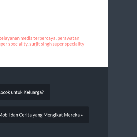
pelayanan medis terpercaya
,
perawatan
per speciality
,
surjit singh super speciality
Cocok untuk Keluarga?
Mobil dan Cerita yang Mengikat Mereka »