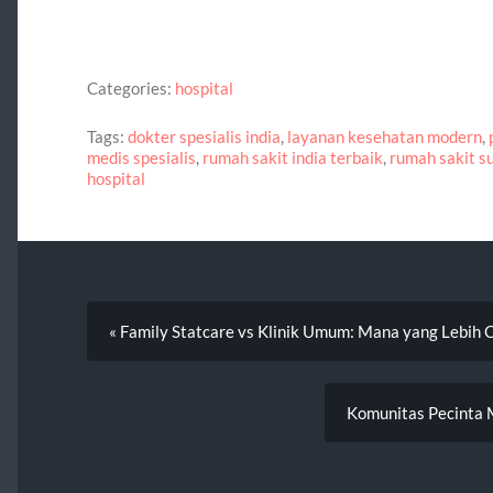
Categories:
hospital
Tags:
dokter spesialis india
,
layanan kesehatan modern
,
medis spesialis
,
rumah sakit india terbaik
,
rumah sakit su
hospital
« Family Statcare vs Klinik Umum: Mana yang Lebih 
Komunitas Pecinta 