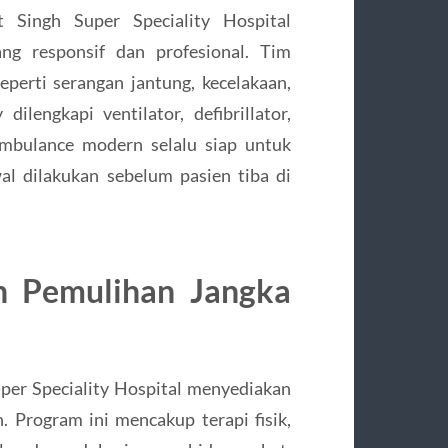
it Singh Super Speciality Hospital
g responsif dan profesional. Tim
eperti serangan jantung, kecelakaan,
lengkapi ventilator, defibrillator,
Ambulance modern selalu siap untuk
al dilakukan sebelum pasien tiba di
an Pemulihan Jangka
uper Speciality Hospital menyediakan
. Program ini mencakup terapi fisik,