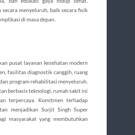
ala, dan edukasi gaya hidup sehat.
 secara menyeluruh, baik secara fisik
plikasi di masa depan.
akan pusat layanan kesehatan modern
 fasilitas diagnostik canggih, ruang
dan program rehabilitasi menyeluruh.
n berbasis teknologi, rumah sakit ini
an terpercaya. Komitmen terhadap
tan menjadikan Surjit Singh Super
 bagi masyarakat yang membutuhkan