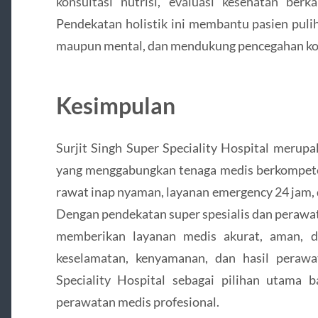
konsultasi nutrisi, evaluasi kesehatan berk
Pendekatan holistik ini membantu pasien pulih
maupun mental, dan mendukung pencegahan kom
Kesimpulan
Surjit Singh Super Speciality Hospital merup
yang menggabungkan tenaga medis berkompeten,
rawat inap nyaman, layanan emergency 24 jam, 
Dengan pendekatan super spesialis dan perawata
memberikan layanan medis akurat, aman, d
keselamatan, kenyamanan, dan hasil perawa
Speciality Hospital sebagai pilihan utama
perawatan medis profesional.