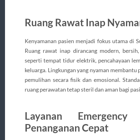
Ruang Rawat Inap Nyaman
Kenyamanan pasien menjadi fokus utama di Sur
Ruang rawat inap dirancang modern, bersih,
seperti tempat tidur elektrik, pencahayaan l
keluarga. Lingkungan yang nyaman membantu 
pemulihan secara fisik dan emosional. Stand
ruang perawatan tetap steril dan aman bagi pas
Layanan Emergenc
Penanganan Cepat