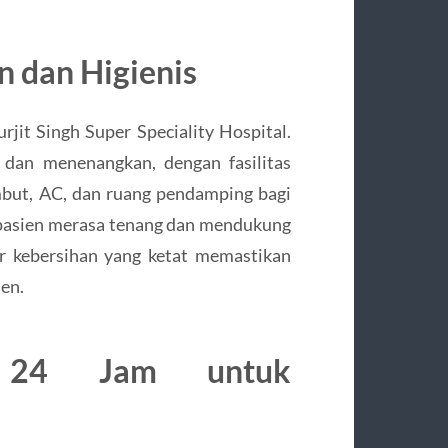
 dan Higienis
jit Singh Super Speciality Hospital.
 dan menenangkan, dengan fasilitas
embut, AC, dan ruang pendamping bagi
pasien merasa tenang dan mendukung
ar kebersihan yang ketat memastikan
ien.
y 24 Jam untuk