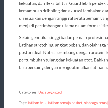
kekuatan, dan fleksibilitas. Guard lebih pendek
kemampuan dribbling dan akurasi tembakan dari 
disesuaikan dengan tinggi rata-rata pemain yang
menjadi pertimbangan utama dalam formasi tim
Selain genetika, tinggi badan pemain profesiona
Latihan stretching, angkat beban, dan olahra
postur ideal. Nutrisi seimbang dengan protein,
pertumbuhan tulang dan kekuatan otot. Bahkan 
bisa bersaing dengan mengoptimalkan latihan, st
Categories:
Uncategorized
Tags:
latihan fisik
,
latihan remaja basket
,
olahraga remaj