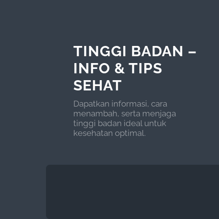
TINGGI BADAN –
INFO & TIPS
SEHAT
Dapatkan informasi, cara
menambah, serta menjaga
tinggi badan ideal untuk
kesehatan optimal.