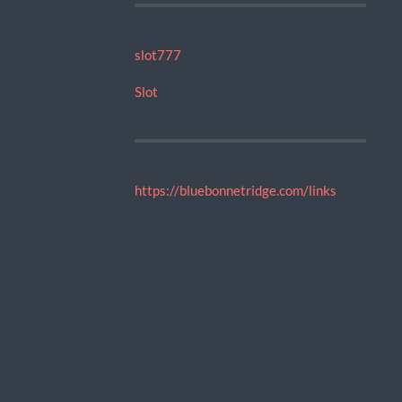
slot777
Slot
https://bluebonnetridge.com/links