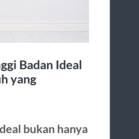
ggi Badan Ideal
uh yang
ideal bukan hanya