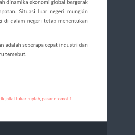
gah dinamika ekonomi global bergerak
patan. Situasi luar negeri mungkin
gi di dalam negeri tetap menentukan
n adalah seberapa cepat industri dan
u tersebut.
rik
,
nilai tukar rupiah
,
pasar otomotif