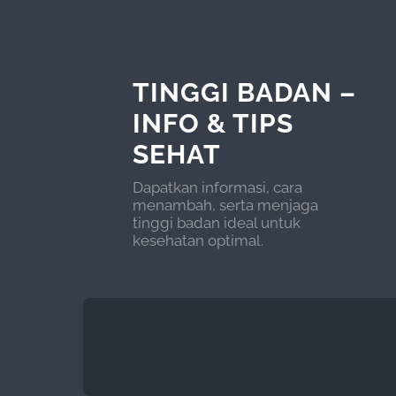
TINGGI BADAN –
INFO & TIPS
SEHAT
Dapatkan informasi, cara
menambah, serta menjaga
tinggi badan ideal untuk
kesehatan optimal.