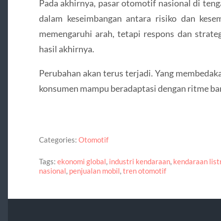
Pada akhirnya, pasar otomotif nasional di ten
dalam keseimbangan antara risiko dan kesem
memengaruhi arah, tetapi respons dan strate
hasil akhirnya.
Perubahan akan terus terjadi. Yang membedaka
konsumen mampu beradaptasi dengan ritme bar
Categories:
Otomotif
Tags:
ekonomi global
,
industri kendaraan
,
kendaraan list
nasional
,
penjualan mobil
,
tren otomotif