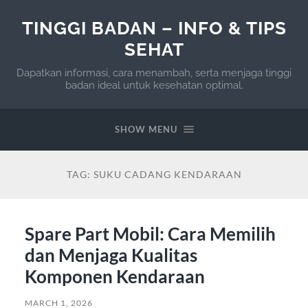
TINGGI BADAN – INFO & TIPS
SEHAT
Dapatkan informasi, cara menambah, serta menjaga tinggi
badan ideal untuk kesehatan optimal.
SHOW MENU
TAG:
SUKU CADANG KENDARAAN
Spare Part Mobil: Cara Memilih
dan Menjaga Kualitas
Komponen Kendaraan
MARCH 1, 2026