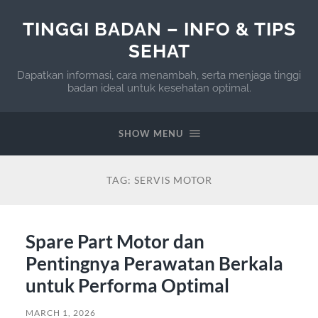
TINGGI BADAN – INFO & TIPS
SEHAT
Dapatkan informasi, cara menambah, serta menjaga tinggi
badan ideal untuk kesehatan optimal.
SHOW MENU
TAG:
SERVIS MOTOR
Spare Part Motor dan
Pentingnya Perawatan Berkala
untuk Performa Optimal
MARCH 1, 2026