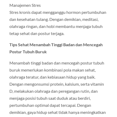
Manajemen Stres
Stres kronis dapat mengganggu hormon pertumbuhan
dan kesehatan tulang. Dengan demikian, meditasi,
olahraga ringan, dan hobi membantu menjaga tubuh
tetap sehat dan postur terjaga.
Tips Sehat Menambah Tinggi Badan dan Mencegah
Postur Tubuh Buruk
Menambah tinggi badan dan mencegah postur tubuh
buruk memerlukan kombinasi pola makan sehat,
olahraga teratur, dan kebiasaan hidup yang baik.
Dengan mengonsumsi protein, kalsium, serta vitamin
D, melakukan olahraga dan peregangan rutin, dan
menjaga posisi tubuh saat duduk atau berdiri,
pertumbuhan optimal dapat tercapai. Dengan
demikian, gaya hidup sehat tidak hanya meningkatkan