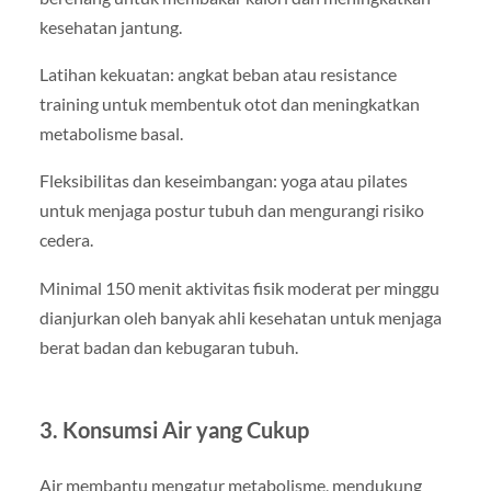
kesehatan jantung.
Latihan kekuatan: angkat beban atau resistance
training untuk membentuk otot dan meningkatkan
metabolisme basal.
Fleksibilitas dan keseimbangan: yoga atau pilates
untuk menjaga postur tubuh dan mengurangi risiko
cedera.
Minimal 150 menit aktivitas fisik moderat per minggu
dianjurkan oleh banyak ahli kesehatan untuk menjaga
berat badan dan kebugaran tubuh.
3. Konsumsi Air yang Cukup
Air membantu mengatur metabolisme, mendukung