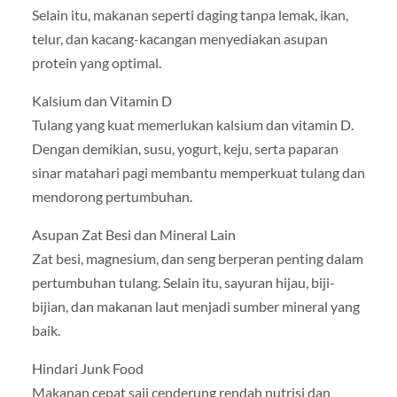
Selain itu, makanan seperti daging tanpa lemak, ikan,
telur, dan kacang-kacangan menyediakan asupan
protein yang optimal.
Kalsium dan Vitamin D
Tulang yang kuat memerlukan kalsium dan vitamin D.
Dengan demikian, susu, yogurt, keju, serta paparan
sinar matahari pagi membantu memperkuat tulang dan
mendorong pertumbuhan.
Asupan Zat Besi dan Mineral Lain
Zat besi, magnesium, dan seng berperan penting dalam
pertumbuhan tulang. Selain itu, sayuran hijau, biji-
bijian, dan makanan laut menjadi sumber mineral yang
baik.
Hindari Junk Food
Makanan cepat saji cenderung rendah nutrisi dan