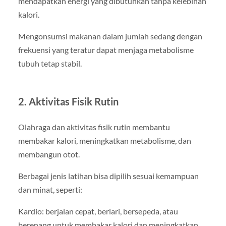
mendapatkan energi yang dibutuhkan tanpa kelebihan
kalori.
Mengonsumsi makanan dalam jumlah sedang dengan
frekuensi yang teratur dapat menjaga metabolisme
tubuh tetap stabil.
2. Aktivitas Fisik Rutin
Olahraga dan aktivitas fisik rutin membantu
membakar kalori, meningkatkan metabolisme, dan
membangun otot.
Berbagai jenis latihan bisa dipilih sesuai kemampuan
dan minat, seperti:
Kardio: berjalan cepat, berlari, bersepeda, atau
berenang untuk membakar kalori dan meningkatkan