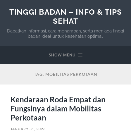
TINGGI BADAN – INFO & TIPS
SEHAT
Dapatkan informasi, cara menambah, serta menjaga tinggi
badan ideal untuk kesehatan optimal.
SHOW MENU
TAG:
MOBILITAS PERKOTAAN
Kendaraan Roda Empat dan
Fungsinya dalam Mobilitas
Perkotaan
JANUARY 31, 2026