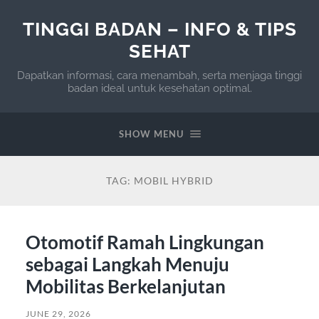
TINGGI BADAN – INFO & TIPS
SEHAT
Dapatkan informasi, cara menambah, serta menjaga tinggi
badan ideal untuk kesehatan optimal.
SHOW MENU
TAG:
MOBIL HYBRID
Otomotif Ramah Lingkungan
sebagai Langkah Menuju
Mobilitas Berkelanjutan
JUNE 29, 2026