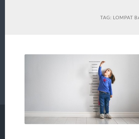
TAG:
LOMPAT B