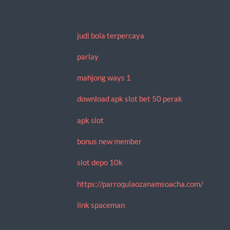
judi bola terpercaya
parlay
mahjong ways 1
download apk slot bet 50 perak
apk slot
bonus new member
slot depo 10k
https://parroquiaozanamsoacha.com/
link spaceman