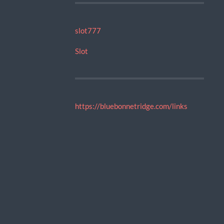
slot777
Slot
https://bluebonnetridge.com/links