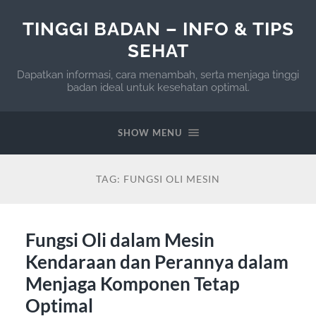
TINGGI BADAN – INFO & TIPS
SEHAT
Dapatkan informasi, cara menambah, serta menjaga tinggi
badan ideal untuk kesehatan optimal.
SHOW MENU
TAG:
FUNGSI OLI MESIN
Fungsi Oli dalam Mesin
Kendaraan dan Perannya dalam
Menjaga Komponen Tetap
Optimal