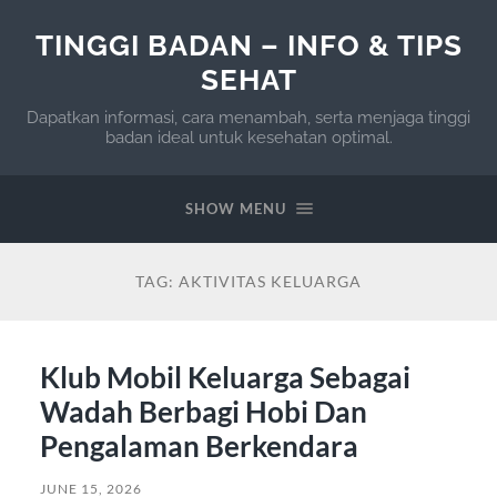
TINGGI BADAN – INFO & TIPS
SEHAT
Dapatkan informasi, cara menambah, serta menjaga tinggi
badan ideal untuk kesehatan optimal.
SHOW MENU
TAG:
AKTIVITAS KELUARGA
Klub Mobil Keluarga Sebagai
Wadah Berbagi Hobi Dan
Pengalaman Berkendara
JUNE 15, 2026